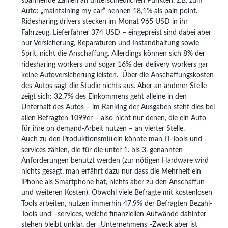
spannende Zahlen an unterschiedlichen Punkten, z.B. zum
Auto: „maintaining my car“ nennen 18,1% als pain point.
Ridesharing drivers stecken im Monat 965 USD in ihr
Fahrzeug, Lieferfahrer 374 USD – eingepreist sind dabei aber
nur Versicherung, Reparaturen und Instandhaltung sowie
Sprit, nicht die Anschaffung. Allerdings können sich 8% der
ridesharing workers und sogar 16% der delivery workers gar
keine Autoversicherung leisten. Über die Anschaffungskosten
des Autos sagt die Studie nichts aus. Aber an anderer Stelle
zeigt sich: 32,7% des Einkommens geht alleine in den
Unterhalt des Autos – im Ranking der Ausgaben steht dies bei
allen Befragten 1099er – also nicht nur denen, die ein Auto
für ihre on demand-Arbeit nutzen – an vierter Stelle.
Auch zu den Produktionsmitteln könnte man IT-Tools und -
services zählen, die für die unter 1. bis 3. genannten
Anforderungen benutzt werden (zur nötigen Hardware wird
nichts gesagt, man erfährt dazu nur dass die Mehrheit ein
iPhone als Smartphone hat, nichts aber zu den Anschaffun
und weiteren Kosten). Obwohl viele Befragte mit kostenlosen
Tools arbeiten, nutzen immerhin 47,9% der Befragten Bezahl-
Tools und –services, welche finanziellen Aufwände dahinter
stehen bleibt unklar, der „Unternehmens“-Zweck aber ist