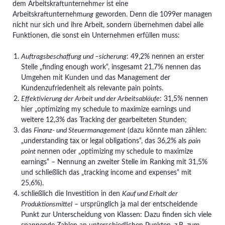
dem Arbeitskraftunternehm
er
ist eine
Arbeitskraftunternehm
ung
geworden. Denn die 1099er managen
nicht nur sich und ihre Arbeit, sondern übernehmen dabei alle
Funktionen, die sonst ein Unternehmen erfüllen muss:
Auftragsbeschaffung und –sicherung
: 49,2% nennen an erster
Stelle „finding enough work“, insgesamt 21,7% nennen das
Umgehen mit Kunden und das Management der
Kundenzufriedenheit als relevante pain points.
Effektivierung der Arbeit und der Arbeitsabläufe
: 31,5% nennen
hier „optimizing my schedule to maximize earnings und
weitere 12,3% das Tracking der gearbeiteten Stunden;
das
Finanz- und Steuermanagement
(dazu könnte man zählen:
„understanding tax or legal obligations“, das 36,2% als
pain
point
nennen oder „optimizing my schedule to maximize
earnings“ – Nennung an zweiter Stelle im Ranking mit 31,5%
und schließlich das „tracking income and expenses“ mit
25,6%).
schließlich die Investition in den
Kauf und Erhalt der
Produktionsmittel
– ursprünglich ja mal der entscheidende
Punkt zur Unterscheidung von Klassen: Dazu finden sich viele